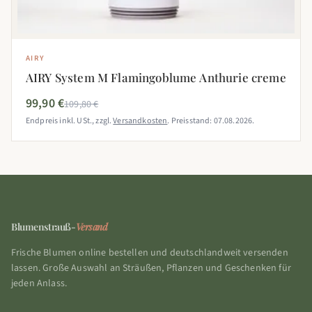
AIRY
AIRY System M Flamingoblume Anthurie creme
99,90 €
109,80 €
Endpreis inkl. USt., zzgl.
Versandkosten
. Preisstand: 07.08.2026.
Blumenstrauß-
Versand
Frische Blumen online bestellen und deutschlandweit versenden
lassen. Große Auswahl an Sträußen, Pflanzen und Geschenken für
jeden Anlass.