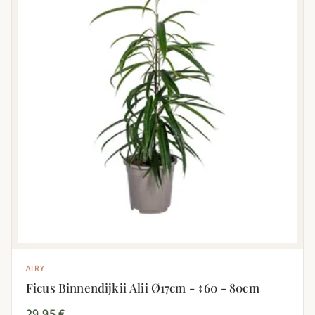
AIRY
Ficus Binnendijkii Alii Ø17cm - ↕60 - 80cm
29,95 €