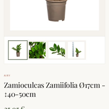
AIRY
Zamioculcas Zamiifolia Ø17cm -
↕40-50cm
25,95 €