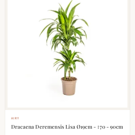
AIRY
Dracaena Deremensis Lisa Ø19cm - ↕70 - 90cm