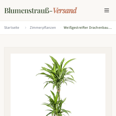
Blumenstrauß-
Versand
Startseite
Zimmerpflanzen
Weißgestreifter Drachenbaum
mit Korb (Dracaena
Deremensis White Stripe)