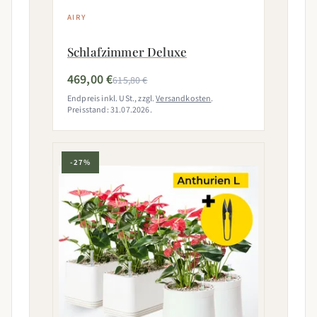
AIRY
Schlafzimmer Deluxe
469,00 €
615,80 €
Endpreis inkl. USt., zzgl.
Versandkosten
.
Preisstand: 31.07.2026.
-27%