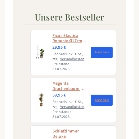
Unsere Bestseller
Ficus Elastica
Robusta Ø17cm -
↕50 - 60cm
29,95 €
Ansehen
Endpreis inkl. USt.,
zzgl.
Versandkosten
.
Preisstand:
31.07.2026.
Magenta
Drachenbaum mit
Korb (Dracaena
59,95 €
Marginata
Ansehen
Endpreis inkl. USt.,
Magenta)
zzgl.
Versandkosten
.
Preisstand:
31.07.2026.
Schlafzimmer
Deluxe