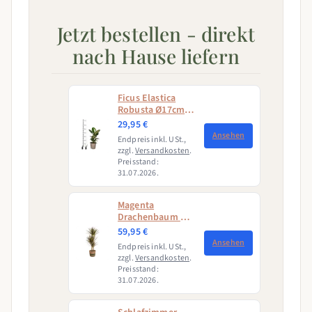
Jetzt bestellen - direkt
nach Hause liefern
Ficus Elastica
Robusta Ø17cm -
↕50 - 60cm
29,95 €
Ansehen
Endpreis inkl. USt.,
zzgl.
Versandkosten
.
Preisstand:
31.07.2026.
Magenta
Drachenbaum mit
Korb (Dracaena
59,95 €
Marginata
Ansehen
Endpreis inkl. USt.,
Magenta)
zzgl.
Versandkosten
.
Preisstand:
31.07.2026.