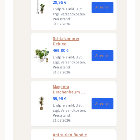
↕50 - 60cm
29,95 €
Ansehen
Endpreis inkl. USt.,
zzgl.
Versandkosten
.
Preisstand:
31.07.2026.
Schlafzimmer
Deluxe
469,00 €
Ansehen
Endpreis inkl. USt.,
zzgl.
Versandkosten
.
Preisstand:
31.07.2026.
Magenta
Drachenbaum mit
Korb (Dracaena
59,95 €
Marginata
Ansehen
Endpreis inkl. USt.,
Magenta)
zzgl.
Versandkosten
.
Preisstand:
31.07.2026.
Anthurien Bundle