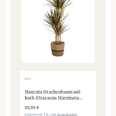
AIRY
Magenta Drachenbaum mit
Korb (Dracaena Marginata
Magenta)
59,95 €
Endpreis inkl. USt., zzgl.
Versandkosten
.