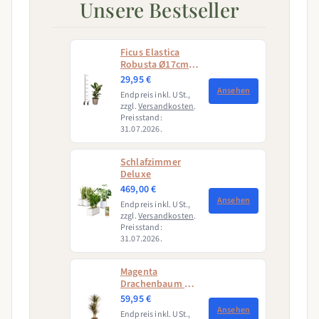
Unsere Bestseller
Ficus Elastica
Robusta Ø17cm -
↕50 - 60cm
29,95 €
Ansehen
Endpreis inkl. USt.,
zzgl.
Versandkosten
.
Preisstand:
31.07.2026.
Schlafzimmer
Deluxe
469,00 €
Ansehen
Endpreis inkl. USt.,
zzgl.
Versandkosten
.
Preisstand:
31.07.2026.
Magenta
Drachenbaum mit
Korb (Dracaena
59,95 €
Marginata
Ansehen
Endpreis inkl. USt.,