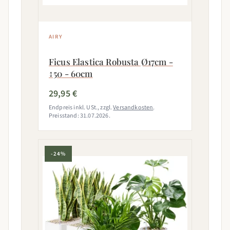
AIRY
Ficus Elastica Robusta Ø17cm -
↕50 - 60cm
29,95 €
Endpreis inkl. USt., zzgl.
Versandkosten
.
Preisstand: 31.07.2026.
-24%