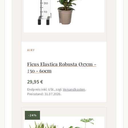
AIRY
Ficus Elastica Robusta Ø17cm -
↕50 - 60cm
29,95 €
Endpreis inkl. USt., zzgl.
Versandkosten
.
Preisstand: 31.07.2026.
-24%