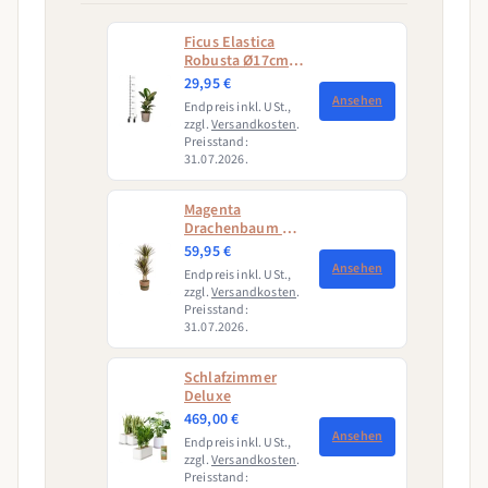
Ficus Elastica
Robusta Ø17cm -
↕50 - 60cm
29,95 €
Ansehen
Endpreis inkl. USt.,
zzgl.
Versandkosten
.
Preisstand:
31.07.2026.
Magenta
Drachenbaum mit
Korb (Dracaena
59,95 €
Marginata
Ansehen
Endpreis inkl. USt.,
Magenta)
zzgl.
Versandkosten
.
Preisstand:
31.07.2026.
Schlafzimmer
Deluxe
469,00 €
Ansehen
Endpreis inkl. USt.,
zzgl.
Versandkosten
.
Preisstand: