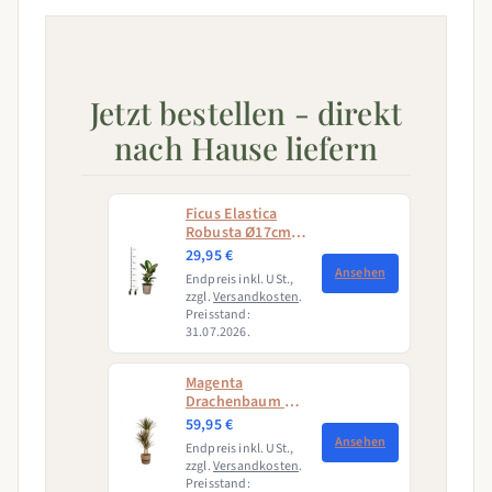
Jetzt bestellen - direkt
nach Hause liefern
Ficus Elastica
Robusta Ø17cm -
↕50 - 60cm
29,95 €
Ansehen
Endpreis inkl. USt.,
zzgl.
Versandkosten
.
Preisstand:
31.07.2026.
Magenta
Drachenbaum mit
Korb (Dracaena
59,95 €
Marginata
Ansehen
Endpreis inkl. USt.,
Magenta)
zzgl.
Versandkosten
.
Preisstand: