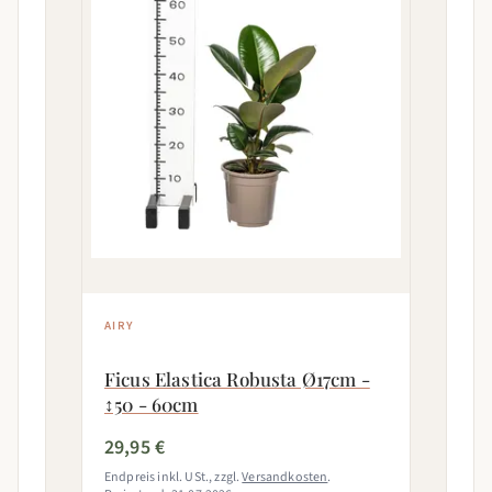
AIRY
Ficus Elastica Robusta Ø17cm -
↕50 - 60cm
29,95 €
Endpreis inkl. USt., zzgl.
Versandkosten
.