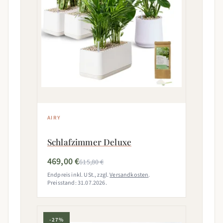
AIRY
Schlafzimmer Deluxe
469,00 €
615,80 €
Endpreis inkl. USt., zzgl.
Versandkosten
.
Preisstand: 31.07.2026.
-27%