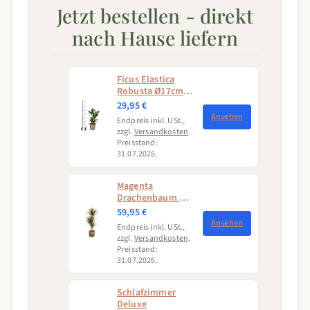
Jetzt bestellen - direkt
nach Hause liefern
Ficus Elastica
Robusta Ø17cm -
↕50 - 60cm
29,95 €
Ansehen
Endpreis inkl. USt.,
zzgl.
Versandkosten
.
Preisstand:
31.07.2026.
Magenta
Drachenbaum mit
Korb (Dracaena
59,95 €
Marginata
Ansehen
Endpreis inkl. USt.,
Magenta)
zzgl.
Versandkosten
.
Preisstand:
31.07.2026.
Schlafzimmer
Deluxe