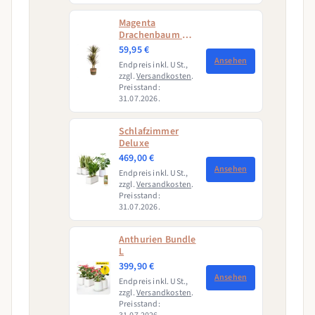
Magenta
Drachenbaum mit
Korb (Dracaena
59,95 €
Marginata
Ansehen
Endpreis inkl. USt.,
Magenta)
zzgl.
Versandkosten
.
Preisstand:
31.07.2026.
Schlafzimmer
Deluxe
469,00 €
Ansehen
Endpreis inkl. USt.,
zzgl.
Versandkosten
.
Preisstand:
31.07.2026.
Anthurien Bundle
L
399,90 €
Ansehen
Endpreis inkl. USt.,
zzgl.
Versandkosten
.
Preisstand: