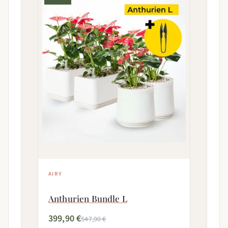
AIRY
Anthurien Bundle L
399,90 €
547,90 €