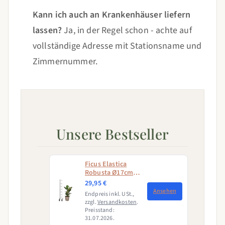
Kann ich auch an Krankenhäuser liefern
lassen?
Ja, in der Regel schon - achte auf
vollständige Adresse mit Stationsname und
Zimmernummer.
Unsere Bestseller
Ficus Elastica
Robusta Ø17cm -
↕50 - 60cm
29,95 €
Ansehen
Endpreis inkl. USt.,
zzgl.
Versandkosten
.
Preisstand:
31.07.2026.