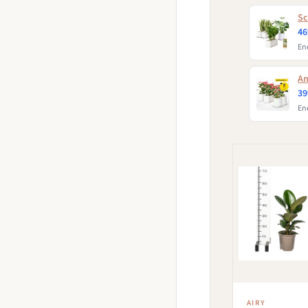
Sc
46
End
An
39
End
AIRY