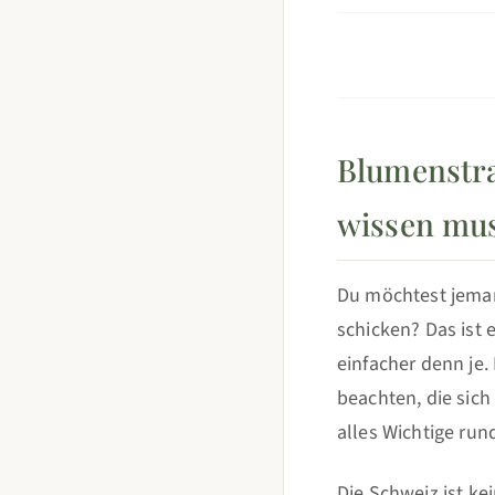
Blumenstra
wissen mu
Du möchtest jema
schicken? Das ist
einfacher denn je.
beachten, die sic
alles Wichtige ru
Die Schweiz ist k