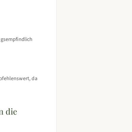
ngsempfindlich
pfehlenswert, da
n die