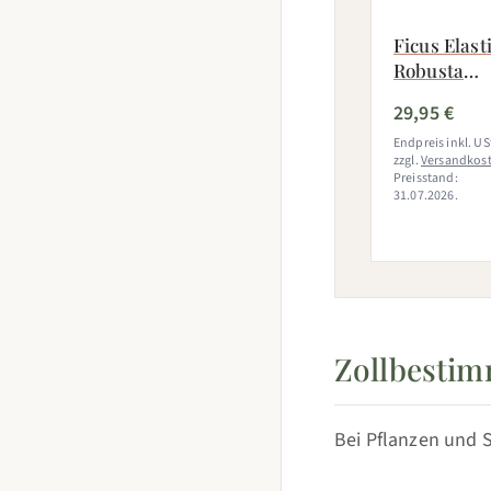
Ficus Elast
Robusta
Ø17cm - ↕50
29,95 €
60cm
Endpreis inkl. USt
zzgl.
Versandkos
Preisstand:
31.07.2026.
Zollbestim
Bei Pflanzen und S