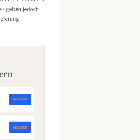
 - gelten jedoch
ieferung
fern
Ansehen
Ansehen