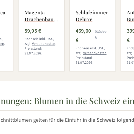
ica
Magenta
Schlafzimmer
An
Drachenbaum
Deluxe
Bu
 -
mit Korb
59,95 €
469,00
39
615,80
(Dracaena
€
.,
Marginata
Endpreis inkl. USt.,
€
€
ten
.
zzgl.
Versandkosten
.
Magenta)
Endpreis inkl. USt.,
Endp
Preisstand:
zzgl.
Versandkosten
.
zzgl
31.07.2026.
Preisstand:
Prei
31.07.2026.
31.0
mungen: Blumen in die Schweiz ei
chnittblumen gelten für die Einfuhr in die Schweiz folgen