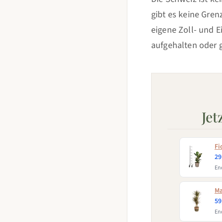
gibt es keine Gren
eigene Zoll- und E
aufgehalten oder g
Jet
Fi
29
End
Ma
59
End