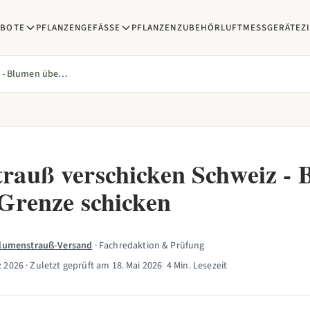
EBOTE
PFLANZENGEFÄSSE
PFLANZENZUBEHÖR
LUFTMESSGERÄTE
Z
Blumenstrauß verschicken Schweiz - Blumen über die Grenze schicken
rauß verschicken Schweiz -
 Grenze schicken
Blumenstrauß-Versand
· Fachredaktion & Prüfung
z 2026
· Zuletzt geprüft am
18. Mai 2026
|
4 Min. Lesezeit