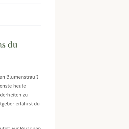
as du
hen Blumenstrauß
ienste heute
nderheiten zu
tgeber erfährst du
utet: Für Personen