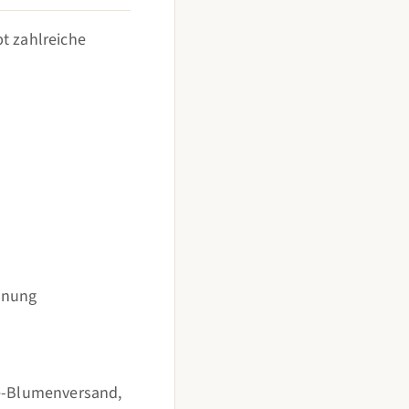
t zahlreiche
hnung
ne-Blumenversand,