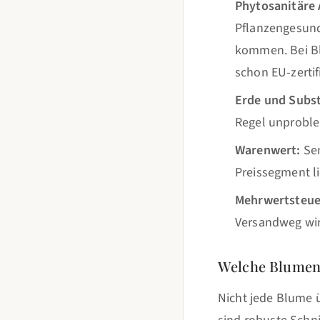
Phytosanitäre
Pflanzengesund
kommen. Bei Bl
schon EU-zertifi
Erde und Subst
Regel unproble
Warenwert:
Sen
Preissegment lie
Mehrwertsteue
Versandweg wir
Welche Blumens
Nicht jede Blume 