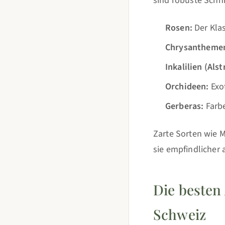
sind robuste Schni
Rosen:
Der Klas
Chrysantheme
Inkalilien (Als
Orchideen:
Exot
Gerberas:
Farbe
Zarte Sorten wie 
sie empfindlicher
Die besten
Schweiz