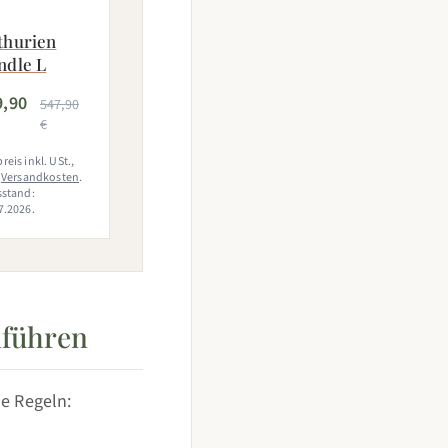
thurien
ndle L
9,90
547,90
€
reis inkl. USt.,
.
Versandkosten
.
sstand:
7.2026.
nführen
de Regeln: