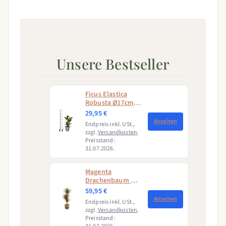
Unsere Bestseller
Ficus Elastica
Robusta Ø17cm -
↕50 - 60cm
29,95 €
Ansehen
Endpreis inkl. USt.,
zzgl.
Versandkosten
.
Preisstand:
31.07.2026.
Magenta
Drachenbaum mit
Korb (Dracaena
59,95 €
Marginata
Ansehen
Endpreis inkl. USt.,
Magenta)
zzgl.
Versandkosten
.
Preisstand: