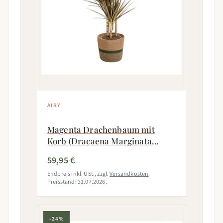
AIRY
Magenta Drachenbaum mit
Korb (Dracaena Marginata
Magenta)
59,95 €
Endpreis inkl. USt., zzgl.
Versandkosten
.
Preisstand: 31.07.2026.
-24%