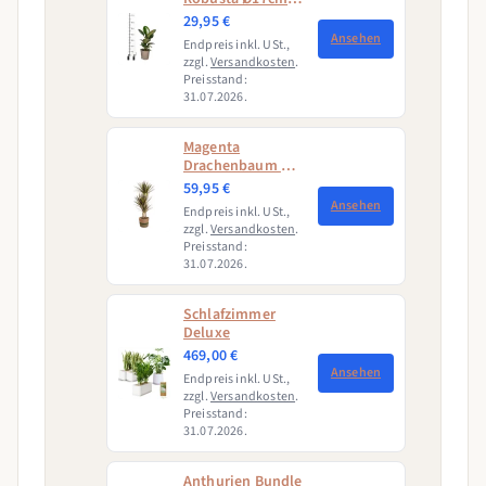
↕50 - 60cm
29,95 €
Ansehen
Endpreis inkl. USt.,
zzgl.
Versandkosten
.
Preisstand:
31.07.2026.
Magenta
Drachenbaum mit
Korb (Dracaena
59,95 €
Marginata
Ansehen
Endpreis inkl. USt.,
Magenta)
zzgl.
Versandkosten
.
Preisstand:
31.07.2026.
Schlafzimmer
Deluxe
469,00 €
Ansehen
Endpreis inkl. USt.,
zzgl.
Versandkosten
.
Preisstand:
31.07.2026.
Anthurien Bundle