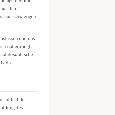
 heiligste Blume
t aus dem
ns aus schwierigen
Loslassen und das
ich näherbringt.
fe philosophische
tvoll.
n solltest du
trahlung des