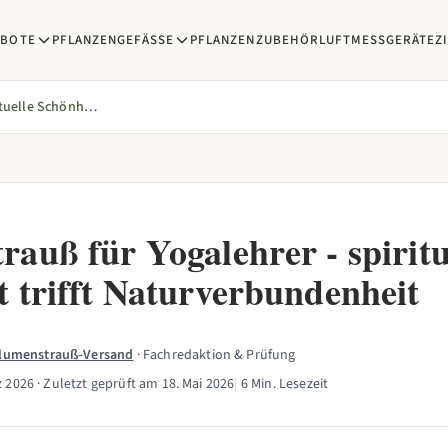
EBOTE
PFLANZENGEFÄSSE
PFLANZENZUBEHÖR
LUFTMESSGERÄTE
Z
Blumenstrauß für Yogalehrer - spirituelle Schönheit trifft Naturverbundenheit
auß für Yogalehrer - spiritu
t trifft Naturverbundenheit
Blumenstrauß-Versand
· Fachredaktion & Prüfung
z 2026
· Zuletzt geprüft am
18. Mai 2026
|
6 Min. Lesezeit