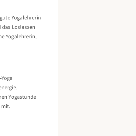
 gute Yogalehrerin
d das Loslassen
ne Yogalehrerin,
w-Yoga
energie,
chen Yogastunde
 mit.