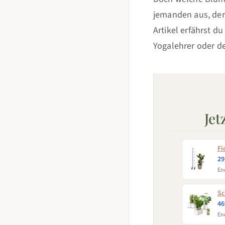
jemanden aus, der
Artikel erfährst 
Yogalehrer oder de
Jet
Fi
29
End
Sc
46
End