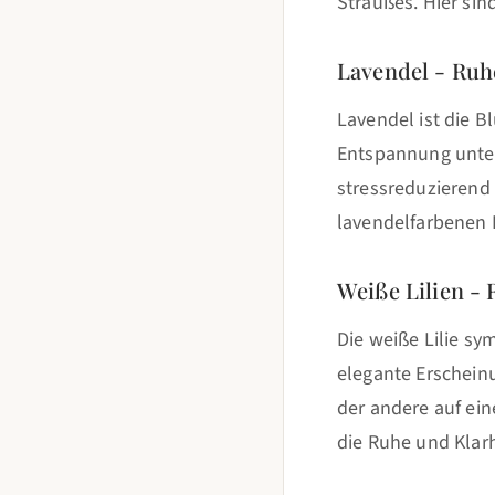
Straußes. Hier si
Lavendel - Ru
Lavendel ist die B
Entspannung unter
stressreduzierend 
lavendelfarbenen B
Weiße Lilien - 
Die weiße Lilie sy
elegante Erschein
der andere auf ein
die Ruhe und Klar