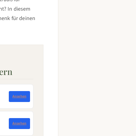
ht? In diesem
henk für deinen
fern
Ansehen
Ansehen