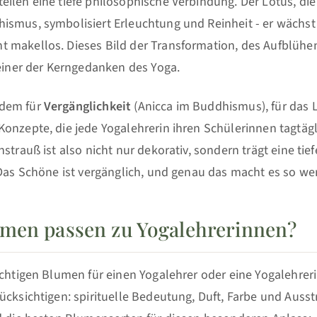
ilen eine tiefe philosophische Verbindung. Der Lotus, die
ismus, symbolisiert Erleuchtung und Reinheit - er wächs
 makellos. Dieses Bild der Transformation, des Aufblühe
 einer der Kerngedanken des Yoga.
dem für
Vergänglichkeit
(Anicca im Buddhismus), für das 
onzepte, die jede Yogalehrerin ihren Schülerinnen tagtägl
nstrauß ist also nicht nur dekorativ, sondern trägt eine tie
 Das Schöne ist vergänglich, und genau das macht es so wer
men passen zu Yogalehrerinnen?
ichtigen Blumen für einen Yogalehrer oder eine Yogalehreri
ücksichtigen: spirituelle Bedeutung, Duft, Farbe und Auss