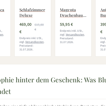
ica
Schlafzimmer
Magenta
An
Deluxe
Drachenbaum
Bu
 -
mit Korb
469,00
59,95 €
39
615,80
(Dracaena
€
.,
€
Marginata
Endpreis inkl. USt.,
€
ten
.
zzgl.
Versandkosten
.
Magenta)
Endpreis inkl. USt.,
Endp
Preisstand:
zzgl.
Versandkosten
.
zzgl
31.07.2026.
Preisstand:
Prei
31.07.2026.
31.0
ophie hinter dem Geschenk: Was B
ndet