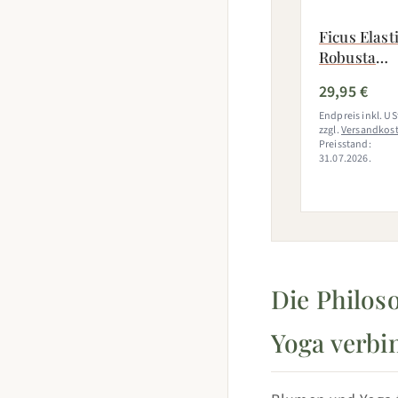
Ficus Elast
Robusta
Ø17cm - ↕50
29,95 €
60cm
Endpreis inkl. USt
zzgl.
Versandkos
Preisstand:
31.07.2026.
Die Philos
Yoga verbi