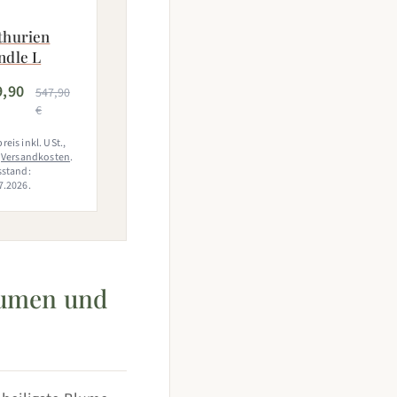
thurien
ndle L
9,90
547,90
€
reis inkl. USt.,
.
Versandkosten
.
sstand:
7.2026.
lumen und