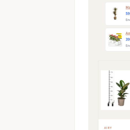
Ma
59
End
An
39
End
AIRY