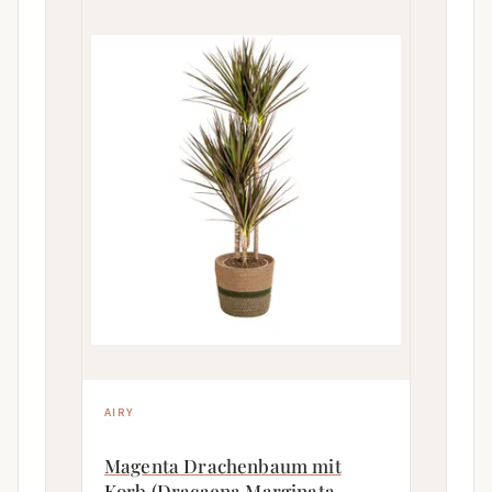
AIRY
Magenta Drachenbaum mit
Korb (Dracaena Marginata