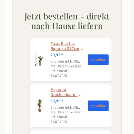
Jetzt bestellen - direkt
nach Hause liefern
Ficus Elastica
Robusta Ø17cm -
↕50 - 60cm
29,95 €
Ansehen
Endpreis inkl. USt.,
zzgl.
Versandkosten
.
Preisstand:
31.07.2026.
Magenta
Drachenbaum mit
Korb (Dracaena
59,95 €
Marginata
Ansehen
Endpreis inkl. USt.,
Magenta)
zzgl.
Versandkosten
.
Preisstand:
31.07.2026.