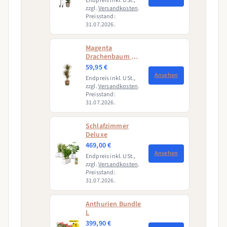
Endpreis inkl. USt.,
zzgl.
Versandkosten
.
Preisstand:
31.07.2026.
Magenta
Drachenbaum mit
Korb (Dracaena
59,95 €
Marginata
Ansehen
Endpreis inkl. USt.,
Magenta)
zzgl.
Versandkosten
.
Preisstand:
31.07.2026.
Schlafzimmer
Deluxe
469,00 €
Ansehen
Endpreis inkl. USt.,
zzgl.
Versandkosten
.
Preisstand:
31.07.2026.
Anthurien Bundle
L
399,90 €