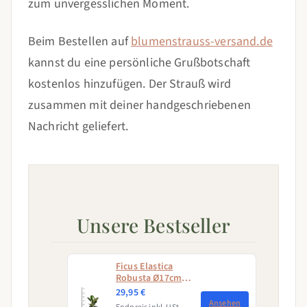
zum unvergesslichen Moment.
Beim Bestellen auf
blumenstrauss-versand.de
kannst du eine persönliche Grußbotschaft
kostenlos hinzufügen. Der Strauß wird
zusammen mit deiner handgeschriebenen
Nachricht geliefert.
Unsere Bestseller
Ficus Elastica
Robusta Ø17cm -
↕50 - 60cm
29,95 €
Ansehen