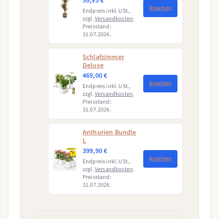
59,95 €
Marginata
Ansehen
Endpreis inkl. USt.,
Magenta)
zzgl.
Versandkosten
.
Preisstand:
31.07.2026.
Schlafzimmer
Deluxe
469,00 €
Ansehen
Endpreis inkl. USt.,
zzgl.
Versandkosten
.
Preisstand:
31.07.2026.
Anthurien Bundle
L
399,90 €
Ansehen
Endpreis inkl. USt.,
zzgl.
Versandkosten
.
Preisstand:
31.07.2026.