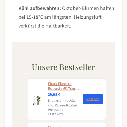
Kühl aufbewahren:
Oktober-Blumen halten
bei 15-18°C am längsten. Heizungsluft
verkürzt die Haltbarkeit.
Unsere Bestseller
Ficus Elastica
Robusta Ø17cm -
↕50 - 60cm
29,95 €
Ansehen
Endpreis inkl. USt.,
zzgl.
Versandkosten
.
Preisstand:
31.07.2026.