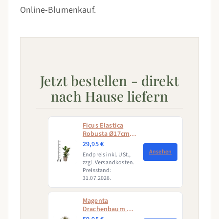
Online-Blumenkauf.
Jetzt bestellen - direkt
nach Hause liefern
Ficus Elastica
Robusta Ø17cm -
↕50 - 60cm
29,95 €
Ansehen
Endpreis inkl. USt.,
zzgl.
Versandkosten
.
Preisstand:
31.07.2026.
Magenta
Drachenbaum mit
Korb (Dracaena