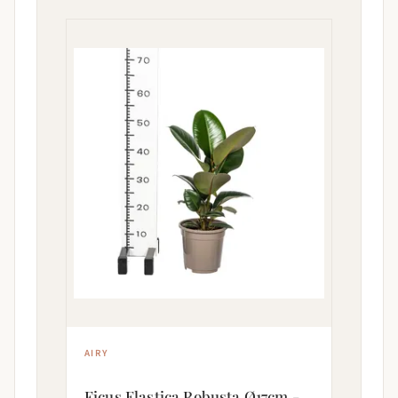
AIRY
Ficus Elastica Robusta Ø17cm -