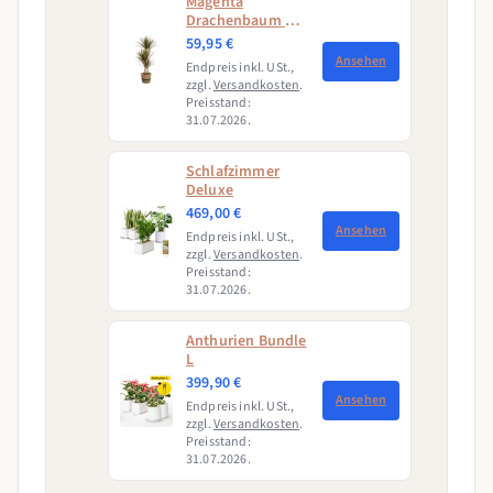
Magenta
Drachenbaum mit
Korb (Dracaena
59,95 €
Marginata
Ansehen
Endpreis inkl. USt.,
Magenta)
zzgl.
Versandkosten
.
Preisstand:
31.07.2026.
Schlafzimmer
Deluxe
469,00 €
Ansehen
Endpreis inkl. USt.,
zzgl.
Versandkosten
.
Preisstand:
31.07.2026.
Anthurien Bundle
L
399,90 €
Ansehen
Endpreis inkl. USt.,
zzgl.
Versandkosten
.
Preisstand:
31.07.2026.