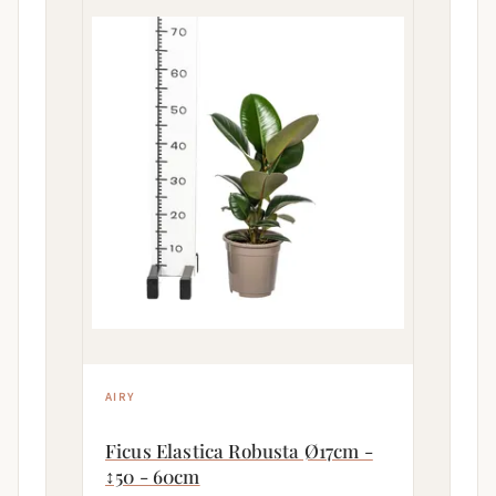
AIRY
Ficus Elastica Robusta Ø17cm -
↕50 - 60cm