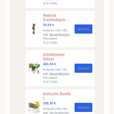
31.07.2026.
Magenta
Drachenbaum mit
Korb (Dracaena
59,95 €
Marginata
Ansehen
Endpreis inkl. USt.,
Magenta)
zzgl.
Versandkosten
.
Preisstand:
31.07.2026.
Schlafzimmer
Deluxe
469,00 €
Ansehen
Endpreis inkl. USt.,
zzgl.
Versandkosten
.
Preisstand:
31.07.2026.
Anthurien Bundle
L
399,90 €
Ansehen
Endpreis inkl. USt.,
zzgl.
Versandkosten
.