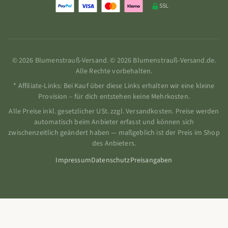
SSL
© 2026 Blumenstrauß-Versand. © 2026 Blumenstrauß-Versand.de.
Alle Rechte vorbehalten.
* Affiliate-Links: Bei Kauf über diese Links erhalten wir eine kleine
Provision – für dich entstehen keine Mehrkosten.
Alle Preise inkl. gesetzlicher USt. zzgl. Versandkosten. Preise werden
automatisch beim Anbieter erfasst und können sich
zwischenzeitlich geändert haben — maßgeblich ist der Preis im Shop
des Anbieters.
Impressum
Datenschutz
Preisangaben