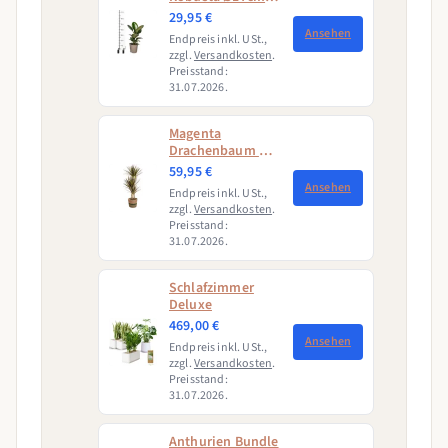
↕50 - 60cm
29,95 €
Ansehen
Endpreis inkl. USt.,
zzgl.
Versandkosten
.
Preisstand:
31.07.2026.
Magenta
Drachenbaum mit
Korb (Dracaena
59,95 €
Marginata
Ansehen
Endpreis inkl. USt.,
Magenta)
zzgl.
Versandkosten
.
Preisstand:
31.07.2026.
Schlafzimmer
Deluxe
469,00 €
Ansehen
Endpreis inkl. USt.,
zzgl.
Versandkosten
.
Preisstand:
31.07.2026.
Anthurien Bundle