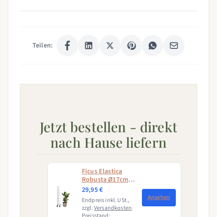
Teilen:
Jetzt bestellen - direkt
nach Hause liefern
Ficus Elastica
Robusta Ø17cm -
↕50 - 60cm
29,95 €
Ansehen
Endpreis inkl. USt.,
zzgl.
Versandkosten
.
Preisstand: