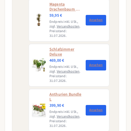
Magenta
Drachenbaum mit
Korb (Dracaena
59,95 €
Marginata
Ansehen
Endpreis inkl. USt.,
Magenta)
zzgl.
Versandkosten
.
Preisstand:
31.07.2026.
Schlafzimmer
Deluxe
469,00 €
Ansehen
Endpreis inkl. USt.,
zzgl.
Versandkosten
.
Preisstand:
31.07.2026.
Anthurien Bundle
L
399,90 €
Ansehen
Endpreis inkl. USt.,
zzgl.
Versandkosten
.
Preisstand:
31.07.2026.