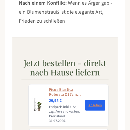
Nach einem Konflikt:
Wenn es Ärger gab -
ein Blumenstrauß ist die elegante Art,
Frieden zu schließen
Jetzt bestellen - direkt
nach Hause liefern
Ficus Elastica
Robusta Ø17cm -
↕50 - 60cm
29,95 €
Ansehen
Endpreis inkl. USt.,
zzgl.
Versandkosten
.
Preisstand:
31.07.2026.