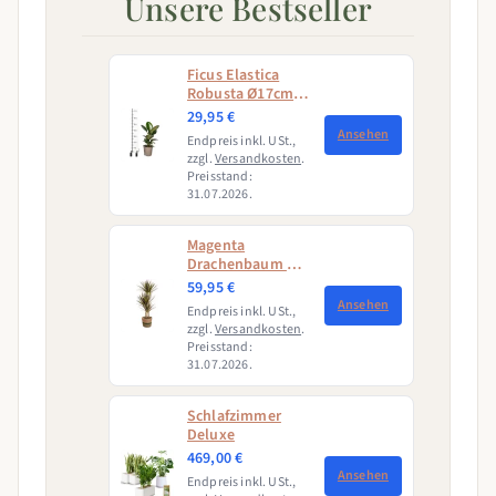
Unsere Bestseller
Ficus Elastica
Robusta Ø17cm -
↕50 - 60cm
29,95 €
Ansehen
Endpreis inkl. USt.,
zzgl.
Versandkosten
.
Preisstand:
31.07.2026.
Magenta
Drachenbaum mit
Korb (Dracaena
59,95 €
Marginata
Ansehen
Endpreis inkl. USt.,
Magenta)
zzgl.
Versandkosten
.
Preisstand:
31.07.2026.
Schlafzimmer
Deluxe
469,00 €
Ansehen
Endpreis inkl. USt.,