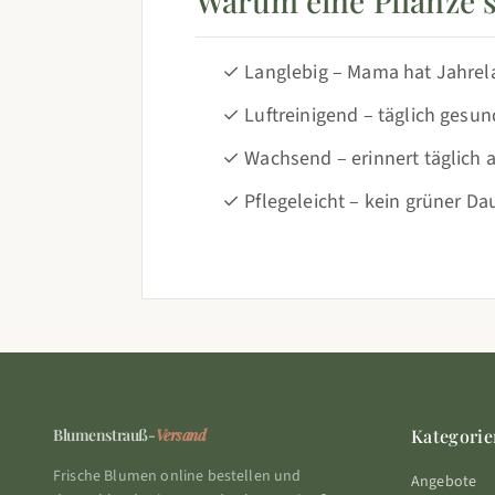
Warum eine Pflanze 
✓ Langlebig – Mama hat Jahrel
✓ Luftreinigend – täglich gesu
✓ Wachsend – erinnert täglich 
✓ Pflegeleicht – kein grüner D
Blumenstrauß-
Versand
Kategorie
Frische Blumen online bestellen und
Angebote