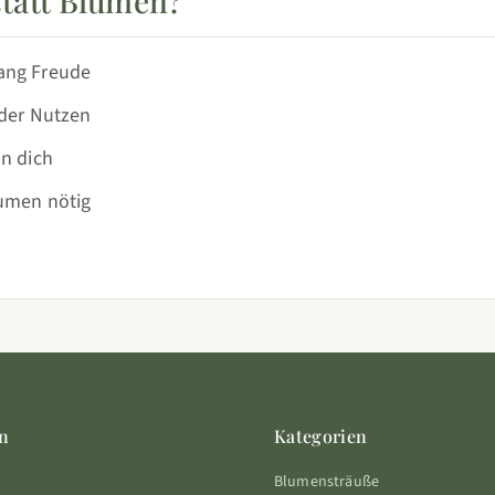
statt Blumen?
ang Freude
nder Nutzen
an dich
aumen nötig
n
Kategorien
Blumensträuße