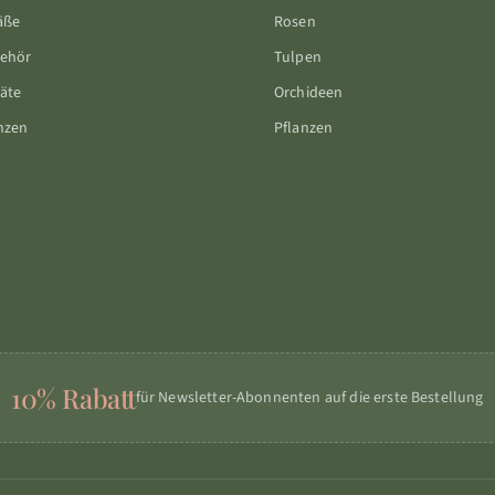
äße
Rosen
behör
Tulpen
äte
Orchideen
nzen
Pflanzen
10% Rabatt
für Newsletter-Abonnenten auf die erste Bestellung