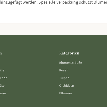
hinzugefügt werden. Spezielle Verpackung schützt Blumen
n
Kategorien
Blumensträuße
äße
Rosen
behör
Tulpen
äte
Orchideen
nzen
Pflanzen