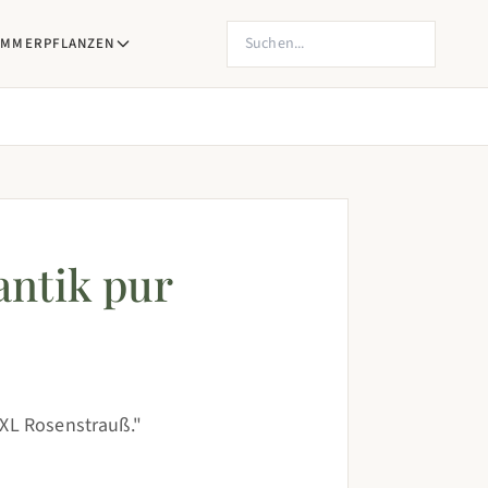
Produkte suchen
IMMERPFLANZEN
antik pur
XXL Rosenstrauß."