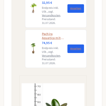
Aquatica)
32,95 €
Endpreis inkl.
Ansehen
USt., zzgl.
Versandkosten
.
Preisstand:
31.07.2026.
Pachira
Aquatica mit
Korb Ø24cm -
74,95 €
↕120 - 140cm
Endpreis inkl.
Ansehen
USt., zzgl.
Versandkosten
.
Preisstand:
31.07.2026.