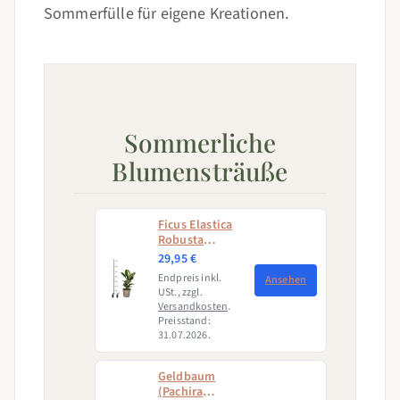
Sommerfülle für eigene Kreationen.
Sommerliche
Blumensträuße
Ficus Elastica
Robusta
Ø17cm - ↕50 -
29,95 €
60cm
Endpreis inkl.
Ansehen
USt., zzgl.
Versandkosten
.
Preisstand:
31.07.2026.
Geldbaum
(Pachira