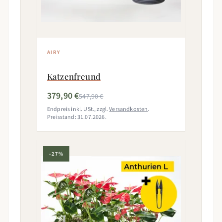
AIRY
Katzenfreund
379,90 €
547,90 €
Endpreis inkl. USt., zzgl.
Versandkosten
.
Preisstand: 31.07.2026.
-27%