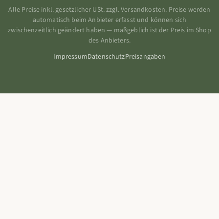
Alle Preise inkl. gesetzlicher USt. zzgl. Versandkosten. Preise werden
automatisch beim Anbieter erfasst und können sich
zwischenzeitlich geändert haben — maßgeblich ist der Preis im Shop
des Anbieters.
Impressum
Datenschutz
Preisangaben