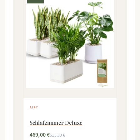
AIRY
Schlafzimmer Deluxe
469,00 €
615,80 €