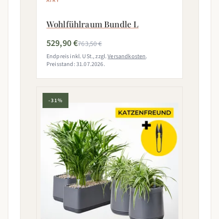
AIRY
Wohlfühlraum Bundle L
529,90 €
763,50 €
Endpreis inkl. USt., zzgl.
Versandkosten
.
Preisstand: 31.07.2026.
-31%