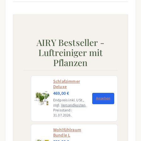
AIRY Bestseller -
Luftreiniger mit
Pflanzen
Schlafzimmer
Deluxe
469,00 €
Ansehen
Endpreis inkl. USt.,
zzgl.
Versandkosten
.
Preisstand:
31.07.2026.
Wohlfühlraum
Bundle L