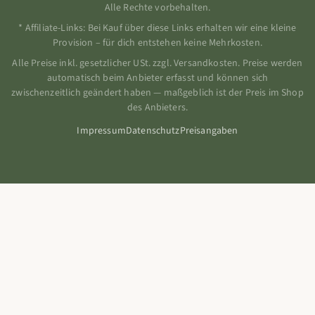
Alle Rechte vorbehalten.
* Affiliate-Links: Bei Kauf über diese Links erhalten wir eine kleine
Provision – für dich entstehen keine Mehrkosten.
Alle Preise inkl. gesetzlicher USt. zzgl. Versandkosten. Preise werden
automatisch beim Anbieter erfasst und können sich
zwischenzeitlich geändert haben — maßgeblich ist der Preis im Shop
des Anbieters.
Impressum
Datenschutz
Preisangaben