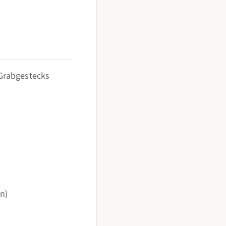
Grabgestecks
r
n)