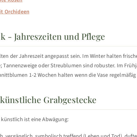
it Orchideen
k - Jahreszeiten und Pflege
lten der Jahreszeit angepasst sein. Im Winter halten fris
ge; Tannenzweige oder Streublumen sind robuster. Im Frü
hnittblumen 1-2 Wochen halten wenn die Vase regelmäßig b
. künstliche Grabgestecke
. künstlich ist eine Abwägung:
h, vergänglich, symbolisch treffend (Leben und Tod), duft