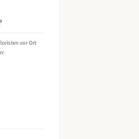
?
oristen vor Ort
n:
l