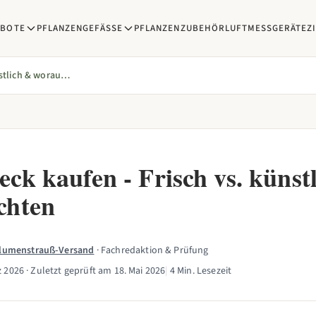
EBOTE
PFLANZENGEFÄSSE
PFLANZENZUBEHÖR
LUFTMESSGERÄTE
Z
Grabgesteck kaufen - Frisch vs. künstlich & worauf achten
ck kaufen - Frisch vs. künst
chten
Blumenstrauß-Versand
· Fachredaktion & Prüfung
z 2026
· Zuletzt geprüft am
18. Mai 2026
|
4 Min. Lesezeit