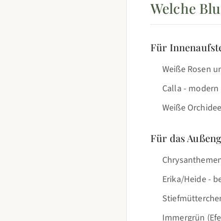
Welche Blu
Für Innenaufste
Weiße Rosen und
Calla - modern
Weiße Orchidee
Für das Außen
Chrysanthemen -
Erika/Heide - 
Stiefmütterchen
Immergrün (Efe