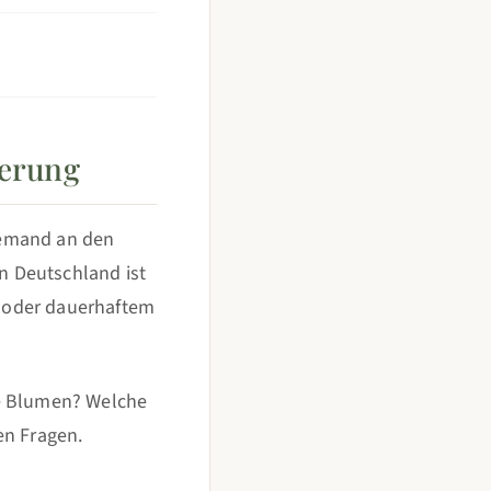
nerung
 jemand an den
In Deutschland ist
en oder dauerhaftem
he Blumen? Welche
en Fragen.