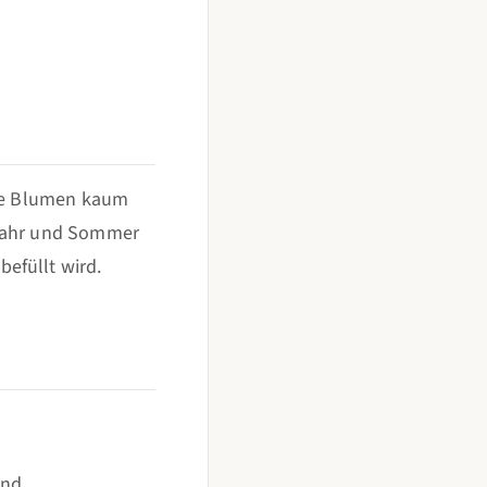
che Blumen kaum
hjahr und Sommer
efüllt wird.
end