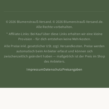
© 2026 Blumenstrauß-Versand. © 2026 Blumenstrauß-Versand.de.
Alle Rechte vorbehalten.
* Affiliate-Links: Bei Kauf über diese Links erhalten wir eine kleine
Provision – für dich entstehen keine Mehrkosten.
Alle Preise inkl. gesetzlicher USt. zzgl. Versandkosten. Preise werden
automatisch beim Anbieter erfasst und können sich
zwischenzeitlich geändert haben — maßgeblich ist der Preis im Shop
des Anbieters.
Impressum
Datenschutz
Preisangaben