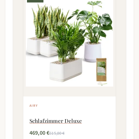
AIRY
Schlafzimmer Deluxe
469,00 €
615,80 €