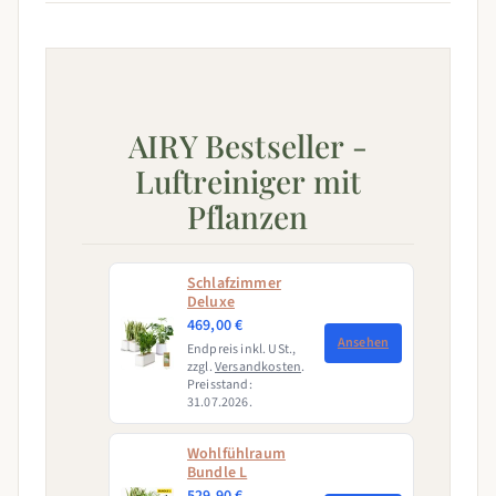
AIRY Bestseller -
Luftreiniger mit
Pflanzen
Schlafzimmer
Deluxe
469,00 €
Ansehen
Endpreis inkl. USt.,
zzgl.
Versandkosten
.
Preisstand:
31.07.2026.
Wohlfühlraum
Bundle L