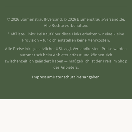
© 2026 Blumenstrauß-Versand. © 2026 Blumenstrauß-Versand.de.
Alle Rechte vorbehalten.
* Affiliate-Links: Bei Kauf über diese Links erhalten wir eine kleine
Provision – für dich entstehen keine Mehrkosten.
Alle Preise inkl. gesetzlicher USt. zzgl. Versandkosten. Preise werden
automatisch beim Anbieter erfasst und können sich
zwischenzeitlich geändert haben — maßgeblich ist der Preis im Shop
des Anbieters.
Impressum
Datenschutz
Preisangaben