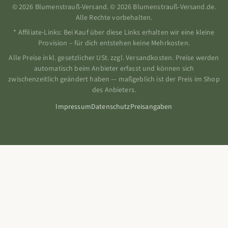
© 2026 Blumenstrauß-Versand. © 2026 Blumenstrauß-Versand.de.
Alle Rechte vorbehalten.
* Affiliate-Links: Bei Kauf über diese Links erhalten wir eine kleine
Provision – für dich entstehen keine Mehrkosten.
Alle Preise inkl. gesetzlicher USt. zzgl. Versandkosten. Preise werden
automatisch beim Anbieter erfasst und können sich
zwischenzeitlich geändert haben — maßgeblich ist der Preis im Shop
des Anbieters.
Impressum
Datenschutz
Preisangaben