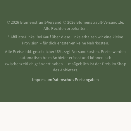
© 2026 Blumenstrauß-Versand. © 2026 Blumenstrauß-Versand.de.
Alle Rechte vorbehalten.
* Affiliate-Links: Bei Kauf über diese Links erhalten wir eine kleine
Provision – für dich entstehen keine Mehrkosten.
Alle Preise inkl. gesetzlicher USt. zzgl. Versandkosten. Preise werden
automatisch beim Anbieter erfasst und können sich
zwischenzeitlich geändert haben — maßgeblich ist der Preis im Shop
des Anbieters.
Impressum
Datenschutz
Preisangaben