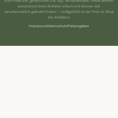
Alle Preise inkl. gesetzlicher USt. zzgl. Versandkosten. Preise werden
automatisch beim Anbieter erfasst und können sich
zwischenzeitlich geändert haben — maßgeblich ist der Preis im Shop
des Anbieters.
Impressum
Datenschutz
Preisangaben