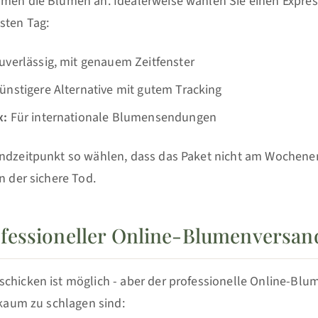
mmen die Blumen an. Idealerweise wählen Sie einen Expres
sten Tag:
uverlässig, mit genauem Zeitfenster
nstigere Alternative mit gutem Tracking
x:
Für internationale Blumensendungen
andzeitpunkt so wählen, dass das Paket nicht am Wochene
n der sichere Tod.
essioneller Online-Blumenversand
schicken ist möglich - aber der professionelle Online-Bl
e kaum zu schlagen sind: