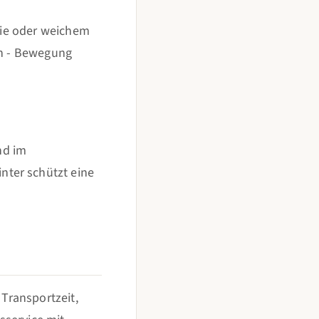
olie oder weichem
nn - Bewegung
nd im
nter schützt eine
 Transportzeit,