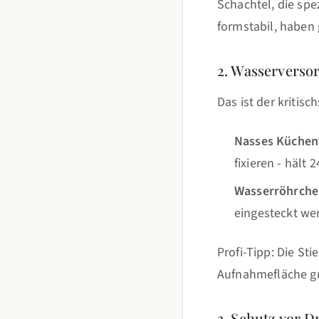
Schachtel, die spe
formstabil, haben 
2. Wasserversor
Das ist der kriti
Nasses Küchent
fixieren - hält
Wasserröhrche
eingesteckt wer
Profi-Tipp: Die St
Aufnahmefläche gr
3. Schutz vor 