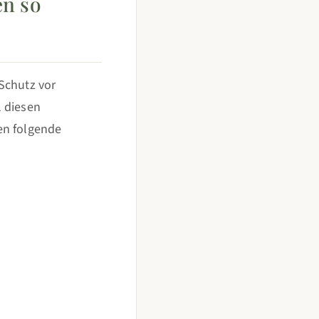
en so
Schutz vor
l diesen
en folgende