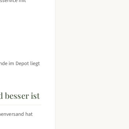
sservice mit
nde im Depot liegt
 besser ist
umenversand hat