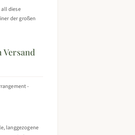
all diese
einer der großen
n Versand
rrangement -
le, langgezogene