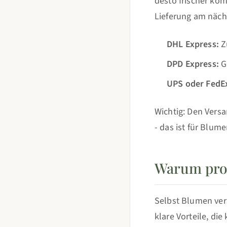
desto frischer ko
Lieferung am näch
DHL Express:
Z
DPD Express:
Gü
UPS oder FedE
Wichtig: Den Vers
- das ist für Blume
Warum prof
Selbst Blumen ver
klare Vorteile, di