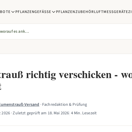
EBOTE
PFLANZENGEFÄSSE
PFLANZENZUBEHÖR
LUFTMESSGERÄTE
Z
Blumenstrauß richtig verschicken - worauf es ankommt
rauß richtig verschicken - wo
t
Blumenstrauß-Versand
· Fachredaktion & Prüfung
z 2026
· Zuletzt geprüft am
18. Mai 2026
|
4 Min. Lesezeit