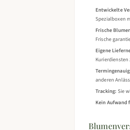
Entwickelte V
Spezialboxen m
Frische Blumen
Frische garanti
Eigene Liefern
Kurierdiensten
Termingenauig
anderen Anläs
Tracking:
Sie w
Kein Aufwand f
Blumenvers