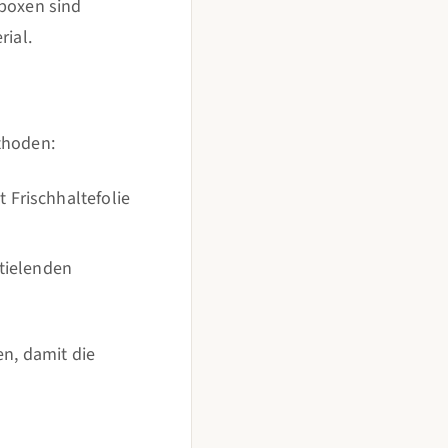
nboxen sind
rial.
thoden:
 Frischhaltefolie
Stielenden
en, damit die