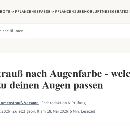
EBOTE
PFLANZENGEFÄSSE
PFLANZENZUBEHÖR
LUFTMESSGERÄTE
Z
Blumenstrauß nach Augenfarbe - welche Blumen zu deinen Augen passen
rauß nach Augenfarbe - wel
u deinen Augen passen
Blumenstrauß-Versand
· Fachredaktion & Prüfung
z 2026
· Zuletzt geprüft am
18. Mai 2026
|
5 Min. Lesezeit