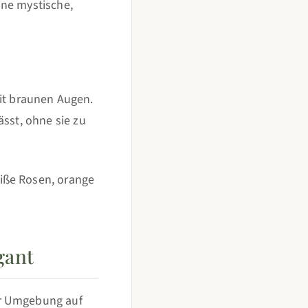
eine mystische,
t braunen Augen.
ässt, ohne sie zu
iße Rosen, orange
gant
er Umgebung auf