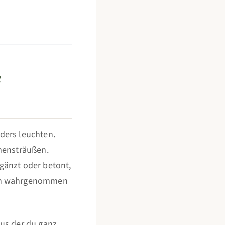
e
ders leuchten.
umensträußen.
gänzt oder betont,
ich wahrgenommen
aus der du ganz