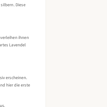
 silbern. Diese
verleihen ihnen
zartes Lavendel
iv erscheinen.
nd hier die erste
us.