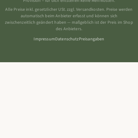
Provision – für dich entstehen keine Mehrkosten.
Alle Preise inkl. gesetzlicher USt. zzgl. Versandkosten. Preise werden
automatisch beim Anbieter erfasst und können sich
zwischenzeitlich geändert haben — maßgeblich ist der Preis im Shop
des Anbieters.
Impressum
Datenschutz
Preisangaben