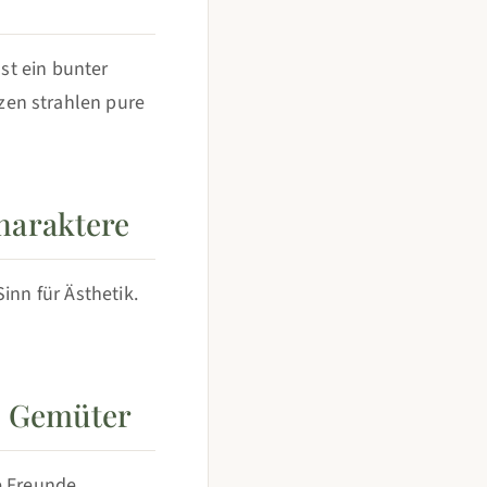
sst ein bunter
zen strahlen pure
Charaktere
inn für Ästhetik.
e Gemüter
e Freunde,