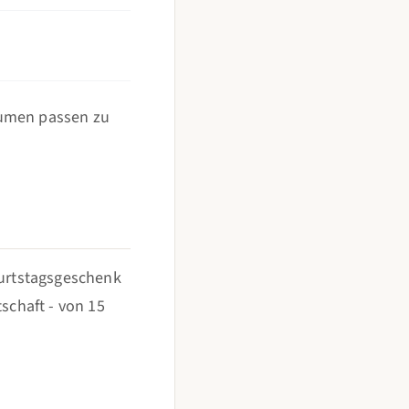
lumen passen zu
burtstags­geschenk
schaft - von 15