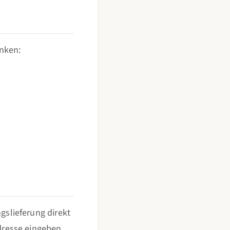
nken:
slieferung direkt
resse eingeben,