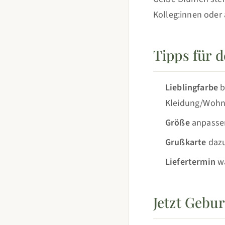
Kolleg:innen oder 
Tipps für 
Lieblingfarbe
b
Kleidung/Woh
Größe
anpassen
Grußkarte
dazu
Liefertermin
wä
Jetzt Gebu