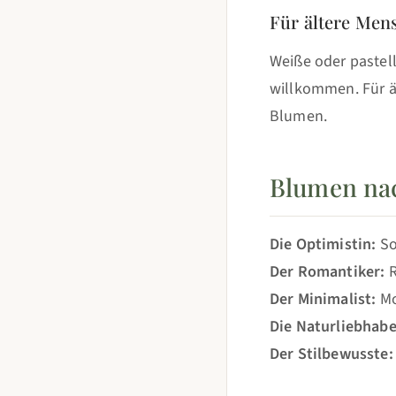
Für ältere Mens
Weiße oder pastel
willkommen. Für ä
Blumen.
Blumen nac
Die Optimistin:
So
Der Romantiker:
R
Der Minimalist:
Mo
Die Naturliebhabe
Der Stilbewusste: