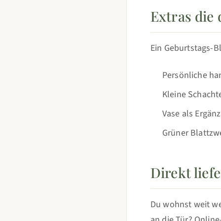
Extras die
Ein Geburtstags-B
Persönliche ha
Kleine Schacht
Vase als Ergän
Grüner Blattzw
Direkt lie
Du wohnst weit we
an die Tür? Onlin