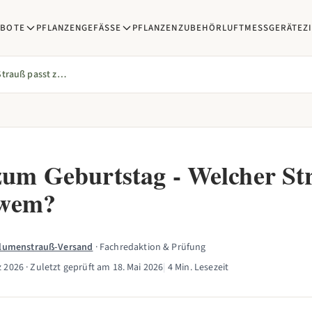
EBOTE
PFLANZENGEFÄSSE
PFLANZENZUBEHÖR
LUFTMESSGERÄTE
Z
Blumen zum Geburtstag - Welcher Strauß passt zu wem?
um Geburtstag - Welcher St
 wem?
Blumenstrauß-Versand
· Fachredaktion & Prüfung
z 2026
· Zuletzt geprüft am
18. Mai 2026
|
4 Min. Lesezeit