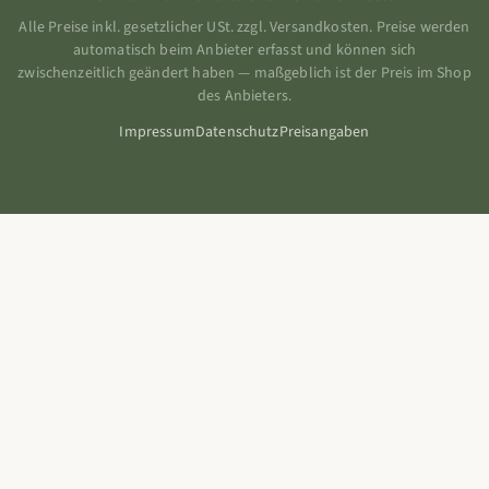
Alle Preise inkl. gesetzlicher USt. zzgl. Versandkosten. Preise werden
automatisch beim Anbieter erfasst und können sich
zwischenzeitlich geändert haben — maßgeblich ist der Preis im Shop
des Anbieters.
Impressum
Datenschutz
Preisangaben