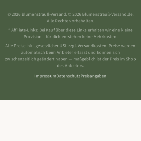
© 2026 Blumenstrauß-Versand. © 2026 Blumenstrauß-Versand.de.
Alle Rechte vorbehalten.
* Affiliate-Links: Bei Kauf über diese Links erhalten wir eine kleine
Provision – für dich entstehen keine Mehrkosten.
Alle Preise inkl. gesetzlicher USt. zzgl. Versandkosten. Preise werden
automatisch beim Anbieter erfasst und können sich
zwischenzeitlich geändert haben — maßgeblich ist der Preis im Shop
des Anbieters.
Impressum
Datenschutz
Preisangaben