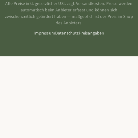
Alle Preise inkl. gesetzlicher USt. zzgl. Versandkosten. Preise werden
automatisch beim Anbieter erfasst und können sich
zwischenzeitlich geändert haben — maßgeblich ist der Preis im Shop
des Anbieters.
Impressum
Datenschutz
Preisangaben