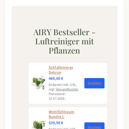
AIRY Bestseller -
Luftreiniger mit
Pflanzen
Schlafzimmer
Deluxe
469,00 €
Ansehen
Endpreis inkl. USt.,
zzgl.
Versandkosten
.
Preisstand:
31.07.2026.
Wohlfühlraum
Bundle L
529,90 €
Ansehen