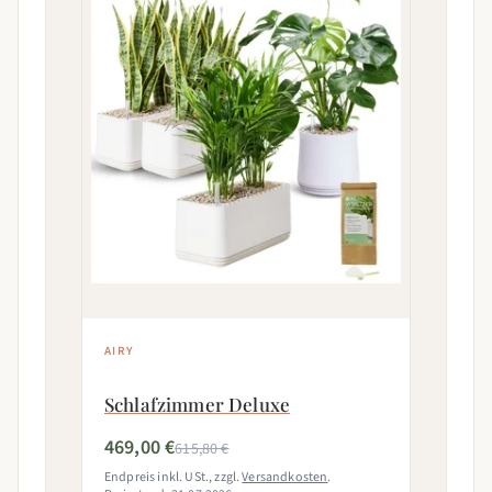
AIRY
Schlafzimmer Deluxe
469,00 €
615,80 €
Endpreis inkl. USt., zzgl.
Versandkosten
.