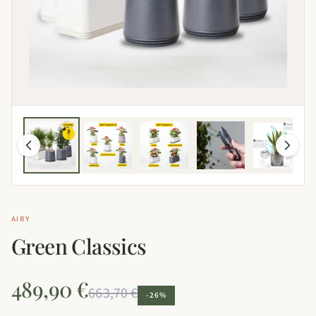
AIRY
Green Classics
489,90 €
663,70 €
-26%